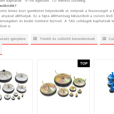
ben kaphatók ½"-tól egészen 72" méretű csövekig.
működik?
orító lemez közt gumibetét helyezkedik el, melynek a feszességét a
 anyával allíthatjuk. Ez a fajta állíthatóság kiküszöböli a csövön lévő
lenségeket és kiváló tömítést biztosít. A TAG csődugók kaphatóak l
ővel is.
tató igénylése
Tömítő és csőürítő berendezések
Cső
TOP