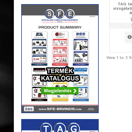
TAG tá
vizsgálat
A
View 1 to 3 f