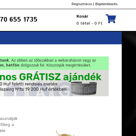
Regisztrácio
|
Bejelentkezés
Kosár
70 655 1735
0 tétel - 0 Ft
rtunk.
Az ebben az időszakban a webáruházon vagy az
én, hétfőn
dolgozzuk fel. Köszönjük megértésüket.
asználják
főleg a
éle