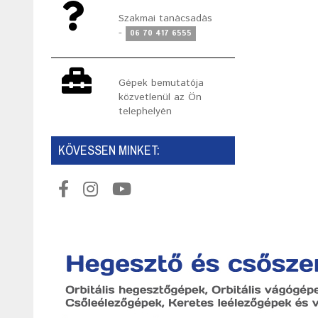
Szakmai tanácsadás
-
06 70 417 6555
Gépek bemutatója
közvetlenül az Ön
telephelyén
KÖVESSEN MINKET: