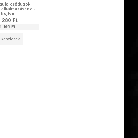
guló csődugók
i alkalmazáshoz -
Nejlon
 280 Ft
4 166 Ft
Részletek