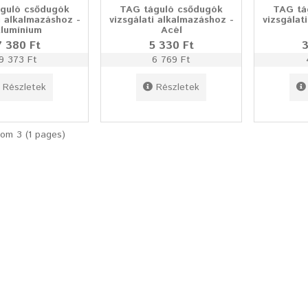
guló csődugók
TAG táguló csődugók
TAG tá
i alkalmazáshoz -
vizsgálati alkalmazáshoz -
vizsgálat
lumínium
Acél
7 380 Ft
5 330 Ft
3
9 373 Ft
6 769 Ft
Részletek
Részletek
rom 3 (1 pages)