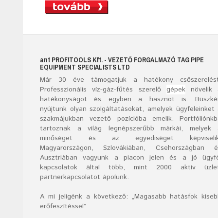
ant
PROFITOOLS
Kft.
- VEZETŐ FORGALMAZÓ TAG PIPE
EQUIPMENT SPECIALISTS LTD
Már
30
éve támogatjuk a hatékony csőszerelést
Professzionális víz-gáz-fűtés szerelő
gépek
növelik 
hatékonyságot és egyben a hasznot is. Büszké
nyújtunk olyan szolgáltatásokat, amelyek ügyfeleinket
szakmájukban vezető pozícióba emelik. Portfóliónk
tartoznak a világ legnépszerűbb márkái, melyek 
minőséget és az egyediséget képviselik
Magyarországon, Szlovákiában, Csehországban é
Ausztriában vagyunk a piacon jelen és a jó ügyfé
kapcsolatok által több, mint 2000 aktív üzlet
partnerkapcsolatot ápolunk.
A mi jeligénk a következő: „Magasabb hatásfok kise
erőfeszítéssel”