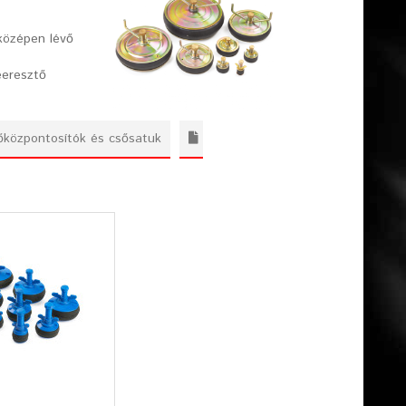
 középen lévő
eeresztő
központosítók és csősatuk