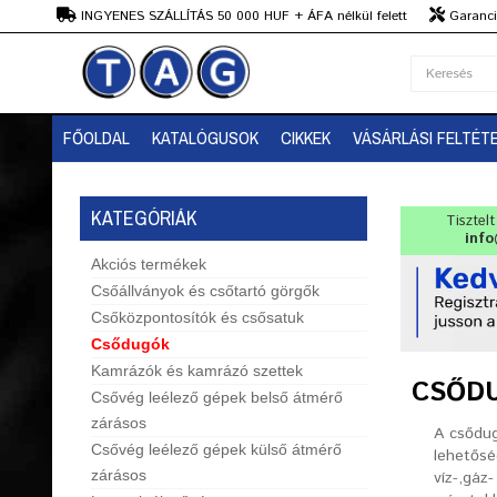
Ft
INGYENES SZÁLLÍTÁS 50 000 HUF + ÁFA nélkül felett
Garanciá
Szaktanácsadás
FŐOLDAL
KATALÓGUSOK
CIKKEK
VÁSÁRLÁSI FELTÉT
KATEGÓRIÁK
Tisztel
info
Akciós termékek
Csőállványok és csőtartó görgők
Csőközpontosítók és csősatuk
Csődugók
Kamrázók és kamrázó szettek
CSŐD
Csővég leélező gépek belső átmérő
zárásos
A csődug
Csővég leélező gépek külső átmérő
lehetősé
zárásos
víz-,gáz