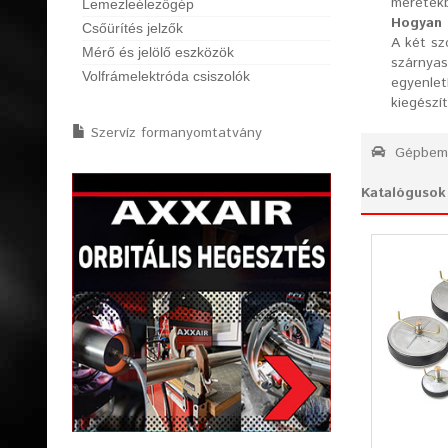
méretek
Lemezleélezőgép
Hogyan 
Csőürítés jelzők
A két sz
Mérő és jelölő eszközök
szárnyas
Volfrámelektróda csiszolók
egyenlet
kiegészít
Szervíz formanyomtatvány
Gépbemu
Katalógusok