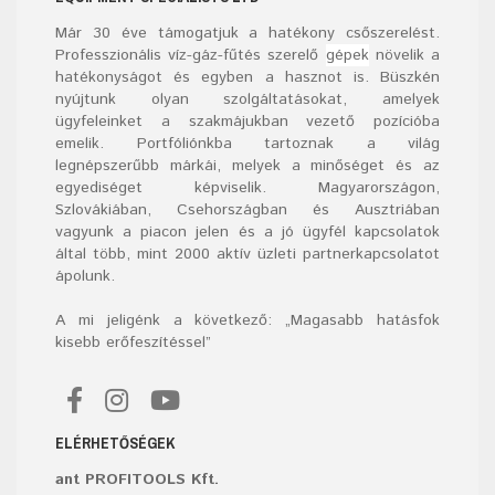
Már
30
éve támogatjuk a hatékony csőszerelést.
Professzionális víz-gáz-fűtés szerelő
gépek
növelik a
hatékonyságot és egyben a hasznot is. Büszkén
nyújtunk olyan szolgáltatásokat, amelyek
ügyfeleinket a szakmájukban vezető pozícióba
emelik. Portfóliónkba tartoznak a világ
legnépszerűbb márkái, melyek a minőséget és az
egyediséget képviselik. Magyarországon,
Szlovákiában, Csehországban és Ausztriában
vagyunk a piacon jelen és a jó ügyfél kapcsolatok
által több, mint 2000 aktív üzleti partnerkapcsolatot
ápolunk.
A mi jeligénk a következő: „Magasabb hatásfok
kisebb erőfeszítéssel”
ELÉRHETŐSÉGEK
ant PROFITOOLS Kft.