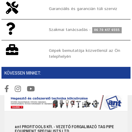
Garanciális és garancián túli szerviz
Szakmai tanácsadás -
06 70 417 6555
Gépek bemutatója közvetlenül az Ön
telephelyén
KÖVESSEN MINKET:
ant
PROFITOOLS
Kft.
- VEZETŐ FORGALMAZÓ TAG PIPE
EQUIPMENT SPECIALISTS LTD