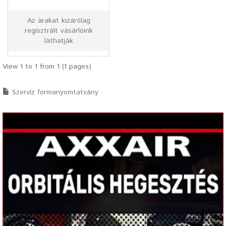
Az árakat kizárólag
regisztrált vásárlóink
láthatják
View 1 to 1 from 1 (1 pages)
Szervíz formanyomtatvány