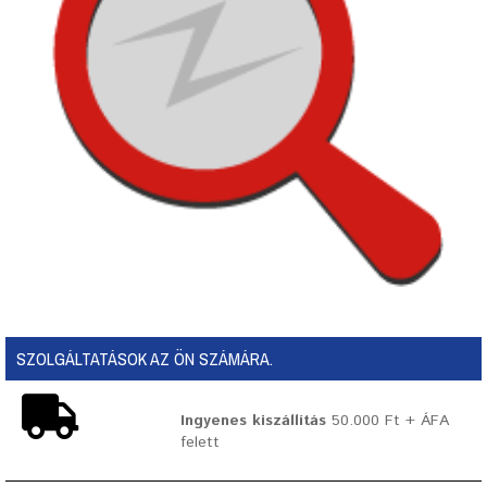
SZOLGÁLTATÁSOK AZ ÖN SZÁMÁRA.
Ingyenes kiszállítás
50.000 Ft + ÁFA
felett