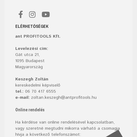
ELÉRHETŐSÉGEK
ant PROFITOOLS Kft.
Levelezési cím:
Gát utca 21,
1095 Budapest
Magyarország
Keszegh Zoltán
kereskedelmi képviselő
tel.:
06 70 417 6555
e-mail:
zoltan.keszegh@antprofitools.hu
Online rendelés
Ha kérdése van online rendelésével kapcsolatban,
vagy szeretné megtudni mikorra várható a csomagja
hívja a következő telefonszámot: