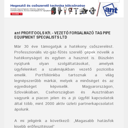
ant
PROFITOOLS
Kft.
- VEZETŐ FORGALMAZÓ TAG PIPE
EQUIPMENT SPECIALISTS LTD
Már
30
éve támogatjuk a hatékony csőszerelést.
Professzionális víz-gáz-fűtés szerelő
gépek
növelik a
hatékonyságot és egyben a hasznot is. Büszkén
nyújtunk olyan szolgáltatásokat, amelyek
ügyfeleinket a szakmájukban vezető pozícióba
emelik. Portfóliónkba tartoznak a világ
legnépszerűbb márkái, melyek a minőséget és az
egyediséget képviselik. Magyarországon,
Szlovákiában, Csehországban és Ausztriában
vagyunk a piacon jelen és a jó ügyfél kapcsolatok
által több, mint 2000 aktív üzleti partnerkapcsolatot
ápolunk.
A mi jeligénk a következő: „Magasabb hatásfok
kisebb erőfeszítéssel”