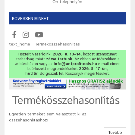
Ön telephelyén
KÖVESSEN MINKET:
text_home
Termékösszehasonlítás
Tisztelt Vásárlóink!
2026. 8. 10–14.
között üzemszüneti
szabadság miatt
zárva tartunk.
Az ebben az időszakban a
webáruházon vagy az
info@antprofitools.hu
e-mail-címen
beérkezett megrendeléseket
2026. 8. 17-én,
hétfőn
dolgozzuk fel. Köszönjük megértésüket.
Termékösszehasonlítás
Egyetlen terméket sem választott ki az
összehasonlításhoz!
Tovább