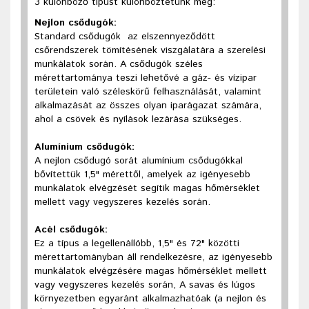
3 különböző típust különböztetünk meg:
Nejlon csődugók:
Standard csődugók az elszennyeződött
csőrendszerek tömítésének viszgálatára a szerelési
munkálatok során. A csődugók széles
mérettartománya teszi lehetővé a gáz- és vízipar
területein való széleskörű felhasználását, valamint
alkalmazását az összes olyan iparágazat számára,
ahol a csövek és nyílások lezárása szükséges.
Alumínium csődugók:
A nejlon csődugó sorát alumínium csődugókkal
bővítettük 1,5" mérettől, amelyek az igényesebb
munkálatok elvégzését segítik magas hőmérséklet
mellett vagy vegyszeres kezelés során.
Acél csődugók:
Ez a típus a legellenállóbb, 1,5" és 72" közötti
mérettartományban áll rendelkezésre, az igényesebb
munkálatok elvégzésére magas hőmérséklet mellett
vagy vegyszeres kezelés során, A savas és lúgos
környezetben egyaránt alkalmazhatóak (a nejlon és