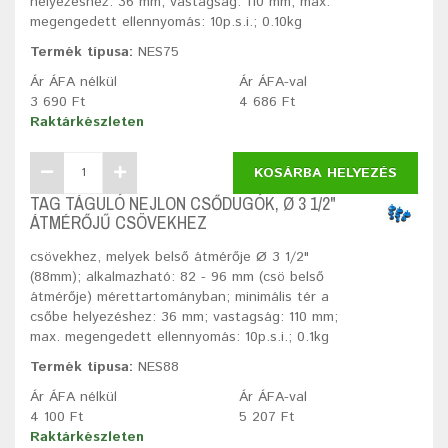
helyezéshez: 36 mm; vastagság: 110 mm; max.
megengedett ellennyomás: 10p.s.i.; 0.10kg
Termék típusa:
NES75
Ár ÁFA nélkül
Ár ÁFA-val
3 690 Ft
4 686 Ft
Raktárkészleten
KOSÁRBA HELYEZÉS
TAG TÁGULÓ NEJLON CSŐDUGÓK, Ø 3 1/2"
ÁTMÉRŐJŰ CSÖVEKHEZ
csövekhez, melyek belső átmérője Ø 3 1/2"
(88mm); alkalmazható: 82 - 96 mm (csö belső
átmérője) mérettartományban; minimális tér a
csőbe helyezéshez: 36 mm; vastagság: 110 mm;
max. megengedett ellennyomás: 10p.s.i.; 0.1kg
Termék típusa:
NES88
Ár ÁFA nélkül
Ár ÁFA-val
4 100 Ft
5 207 Ft
Raktárkészleten