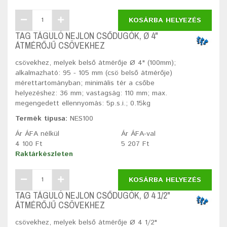
KOSÁRBA HELYEZÉS
TAG TÁGULÓ NEJLON CSŐDUGÓK, Ø 4"
ÁTMÉRŐJŰ CSÖVEKHEZ
csövekhez, melyek belső átmérője Ø 4" (100mm);
alkalmazható: 95 - 105 mm (csö belső átmérője)
mérettartományban; minimális tér a csőbe
helyezéshez: 36 mm; vastagság: 110 mm; max.
megengedett ellennyomás: 5p.s.i.; 0.15kg
Termék típusa:
NES100
Ár ÁFA nélkül
Ár ÁFA-val
4 100 Ft
5 207 Ft
Raktárkészleten
KOSÁRBA HELYEZÉS
TAG TÁGULÓ NEJLON CSŐDUGÓK, Ø 4 1/2"
ÁTMÉRŐJŰ CSÖVEKHEZ
csövekhez, melyek belső átmérője Ø 4 1/2"