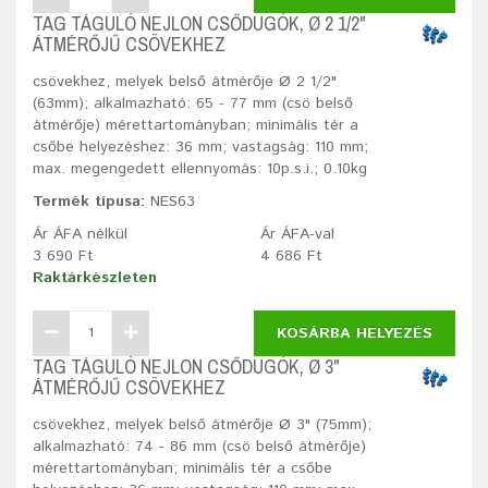
TAG TÁGULÓ NEJLON CSŐDUGÓK, Ø 2 1/2"
ÁTMÉRŐJŰ CSÖVEKHEZ
csövekhez, melyek belső átmérője Ø 2 1/2"
(63mm); alkalmazható: 65 - 77 mm (csö belső
átmérője) mérettartományban; minimális tér a
csőbe helyezéshez: 36 mm; vastagság: 110 mm;
max. megengedett ellennyomás: 10p.s.i.; 0.10kg
Termék típusa:
NES63
Ár ÁFA nélkül
Ár ÁFA-val
3 690 Ft
4 686 Ft
Raktárkészleten
KOSÁRBA HELYEZÉS
TAG TÁGULÓ NEJLON CSŐDUGÓK, Ø 3"
ÁTMÉRŐJŰ CSÖVEKHEZ
csövekhez, melyek belső átmérője Ø 3" (75mm);
alkalmazható: 74 - 86 mm (csö belső átmérője)
mérettartományban; minimális tér a csőbe