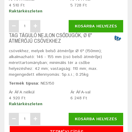
4 510 Ft
5 728 Ft
Raktárkészleten
KOSÁRBA HELYEZÉS
TAG TÁGULÓ NEJLON CSŐDUGÓK, Ø 6"
ÁTMÉRŐJŰ CSÖVEKHEZ
csövekhez, melyek belső átmérője Ø 6" (150mm);
alkalmazható: 146 - 155 mm (csö belső átmérője)
mérettartományban; minimális tér a csőbe
helyezéshez: 42 mm; vastagság: 110 mm; max.
megengedett ellennyomás: 5p.s.i.; 0.25kg
Termék típusa:
NES150
Ár ÁFA nélkül
Ár ÁFA-val
4 920 Ft
6 248 Ft
Raktárkészleten
KOSÁRBA HELYEZÉS