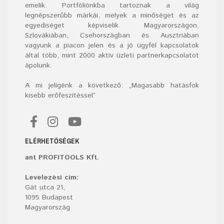
emelik. Portfóliónkba tartoznak a világ
legnépszerűbb márkái, melyek a minőséget és az
egyediséget képviselik. Magyarországon,
Szlovákiában, Csehországban és Ausztriában
vagyunk a piacon jelen és a jó ügyfél kapcsolatok
által több, mint 2000 aktív üzleti partnerkapcsolatot
ápolunk.
A mi jeligénk a következő: „Magasabb hatásfok
kisebb erőfeszítéssel”
ELÉRHETŐSÉGEK
ant PROFITOOLS Kft.
Levelezési cím:
Gát utca 21,
1095 Budapest
Magyarország