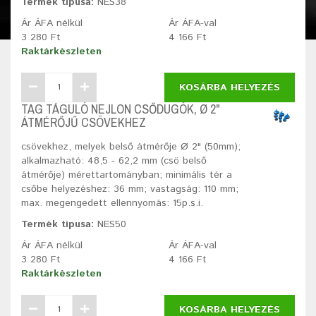
Termék típusa:
NES38
Ár ÁFA nélkül
Ár ÁFA-val
3 280 Ft
4 166 Ft
Raktárkészleten
KOSÁRBA HELYEZÉS
TAG TÁGULÓ NEJLON CSŐDUGÓK, Ø 2"
ÁTMÉRŐJŰ CSÖVEKHEZ
csövekhez, melyek belső átmérője Ø 2" (50mm);
alkalmazható: 48,5 - 62,2 mm (csö belső
átmérője) mérettartományban; minimális tér a
csőbe helyezéshez: 36 mm; vastagság: 110 mm;
max. megengedett ellennyomás: 15p.s.i.
Termék típusa:
NES50
Ár ÁFA nélkül
Ár ÁFA-val
3 280 Ft
4 166 Ft
Raktárkészleten
KOSÁRBA HELYEZÉS