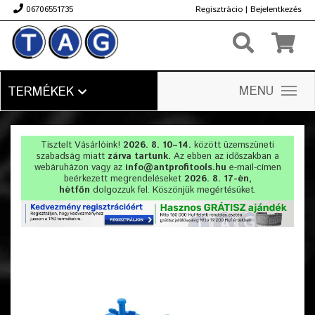
06706551735
Regisztrácio
|
Bejelentkezés
Ft
MENU
TERMÉKEK
Tisztelt Vásárlóink!
2026. 8. 10–14.
között üzemszüneti
szabadság miatt
zárva tartunk.
Az ebben az időszakban a
webáruházon vagy az
info@antprofitools.hu
e-mail-címen
beérkezett megrendeléseket
2026. 8. 17-én,
hétfőn
dolgozzuk fel. Köszönjük megértésüket.