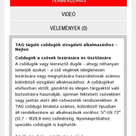
TERMÉKLEÍRÁS
VIDEÓ
VÉLEMÉNYEK (0)
TAG táguló csődugók vizsgálati alkalmazáshoz -
Nejlon
Csődugók a csövek lezárására és tisztítására
A csődugók vagy leeresztő dugók - ahogy néhanyan
ismerjük azokat - a cső végének ideiglenesen
lezárására vagy megnyitására használatosak számos
különböző vizsgálati alkalmazáshoz. A csődugókat
elsősorban víztől, gázoktól és idegen tárgyaktól való
biztosításra használják, újonnan fektetett csövekben
vagy javítás alatt álló csővezeték rendszerekben. A
TAG csődugó kínálata számos, különböző típusban
áll rendelkezésre az alkalmazások sorához ½″-től 72″
(12,7 - 1828,8 mm) csőméretig. Nyomáspróbához
speciális csődugók is kaphatók.