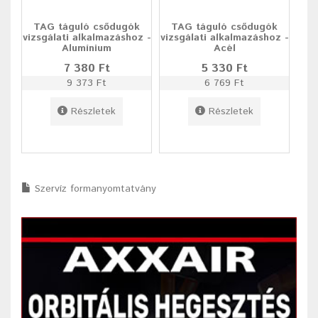
TAG táguló csődugók
TAG táguló csődugók
vizsgálati alkalmazáshoz -
vizsgálati alkalmazáshoz -
Alumínium
Acél
7 380 Ft
5 330 Ft
9 373 Ft
6 769 Ft
Részletek
Részletek
Szervíz formanyomtatvány