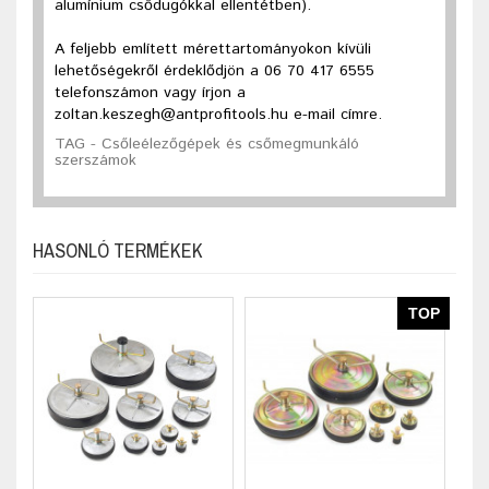
alumínium csődugókkal ellentétben).
A feljebb említett mérettartományokon kívüli
lehetőségekről érdeklődjön a 06 70 417 6555
telefonszámon vagy írjon a
zoltan.keszegh@antprofitools.hu e-mail címre.
TAG - Csőleélezőgépek és csőmegmunkáló
szerszámok
HASONLÓ TERMÉKEK
TOP