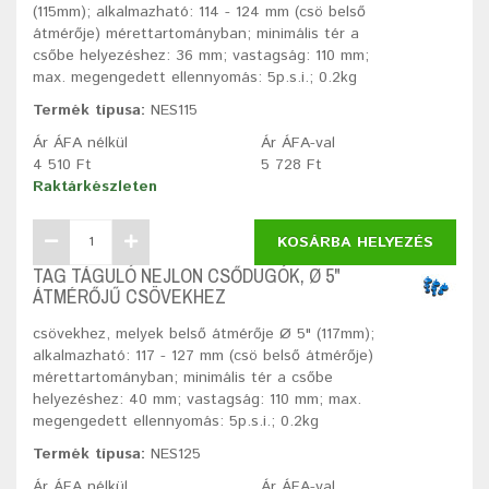
(115mm); alkalmazható: 114 - 124 mm (csö belső
átmérője) mérettartományban; minimális tér a
csőbe helyezéshez: 36 mm; vastagság: 110 mm;
max. megengedett ellennyomás: 5p.s.i.; 0.2kg
Termék típusa:
NES115
Ár ÁFA nélkül
Ár ÁFA-val
4 510 Ft
5 728 Ft
Raktárkészleten
KOSÁRBA HELYEZÉS
TAG TÁGULÓ NEJLON CSŐDUGÓK, Ø 5"
ÁTMÉRŐJŰ CSÖVEKHEZ
csövekhez, melyek belső átmérője Ø 5" (117mm);
alkalmazható: 117 - 127 mm (csö belső átmérője)
mérettartományban; minimális tér a csőbe
helyezéshez: 40 mm; vastagság: 110 mm; max.
megengedett ellennyomás: 5p.s.i.; 0.2kg
Termék típusa:
NES125
Ár ÁFA nélkül
Ár ÁFA-val