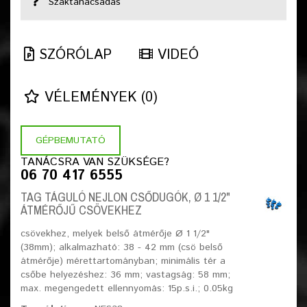
Szaktanácsadás
SZÓRÓLAP
VIDEÓ
VÉLEMÉNYEK (0)
GÉPBEMUTATÓ
TANÁCSRA VAN SZÜKSÉGE?
06 70 417 6555
TAG TÁGULÓ NEJLON CSŐDUGÓK, Ø 1 1/2"
ÁTMÉRŐJŰ CSÖVEKHEZ
csövekhez, melyek belső átmérője Ø 1 1/2"
(38mm); alkalmazható: 38 - 42 mm (csö belső
átmérője) mérettartományban; minimális tér a
csőbe helyezéshez: 36 mm; vastagság: 58 mm;
max. megengedett ellennyomás: 15p.s.i.; 0.05kg