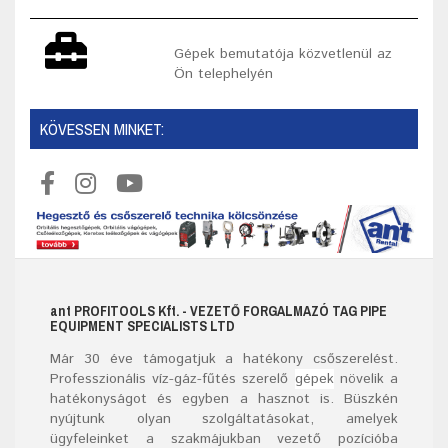
Gépek bemutatója közvetlenül az
Ön telephelyén
KÖVESSEN MINKET:
ant
PROFITOOLS
Kft.
- VEZETŐ FORGALMAZÓ TAG PIPE
EQUIPMENT SPECIALISTS LTD
Már
30
éve támogatjuk a hatékony csőszerelést.
Professzionális víz-gáz-fűtés szerelő
gépek
növelik a
hatékonyságot és egyben a hasznot is. Büszkén
nyújtunk olyan szolgáltatásokat, amelyek
ügyfeleinket a szakmájukban vezető pozícióba