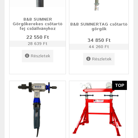
B&B SUMNER
Görgőkerekes csőtartó
B&B SUMNERTAG csőtartó
fej csőállványhoz
görgők
22 550 Ft
34 850 Ft
28 639 Ft
44 260 Ft
Részletek
Részletek
TOP