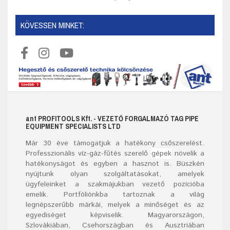
KÖVESSEN MINKET:
ant
PROFITOOLS
Kft.
- VEZETŐ FORGALMAZÓ TAG PIPE
EQUIPMENT SPECIALISTS LTD
Már
30
éve támogatjuk a hatékony csőszerelést.
Professzionális víz-gáz-fűtés szerelő
gépek
növelik a
hatékonyságot és egyben a hasznot is. Büszkén
nyújtunk olyan szolgáltatásokat, amelyek
ügyfeleinket a szakmájukban vezető pozícióba
emelik. Portfóliónkba tartoznak a világ
legnépszerűbb márkái, melyek a minőséget és az
egyediséget képviselik. Magyarországon,
Szlovákiában, Csehországban és Ausztriában