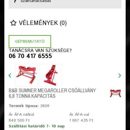
Szaktanácsadás
VÉLEMÉNYEK (0)
GÉPBEMUTATÓ
TANÁCSRA VAN SZÜKSÉGE?
06 70 417 6555
B&B SUMNER MEGAROLLER CSŐÁLLVÁNY
6,8 TONNA KAPACITÁS
Termék típusa:
3808
Ár ÁFA nélkül
Ár ÁFA-val
840 500 Ft
1 067 435 Ft
Szállítási határidő 7- 10 nap