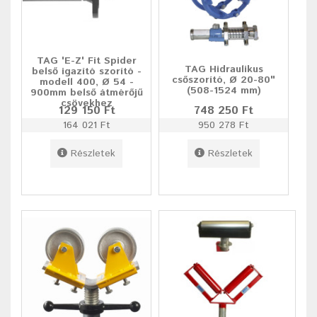
TAG 'E-Z' Fit Spider
TAG Hidraulikus
belső igazító szorító -
csőszorító, Ø 20-80"
modell 400, Ø 54 -
(508-1524 mm)
900mm belső átmérőjű
csövekhez
129 150 Ft
748 250 Ft
164 021 Ft
950 278 Ft
Részletek
Részletek