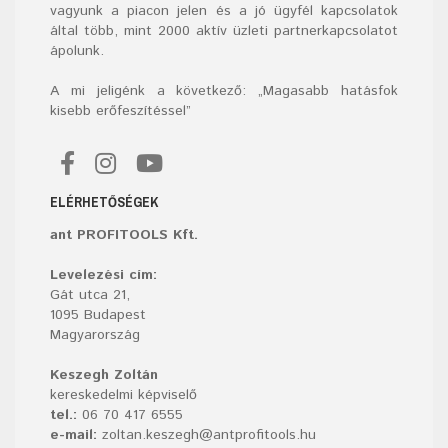
vagyunk a piacon jelen és a jó ügyfél kapcsolatok
által több, mint 2000 aktív üzleti partnerkapcsolatot
ápolunk.
A mi jeligénk a következő: „Magasabb hatásfok
kisebb erőfeszítéssel”
ELÉRHETŐSÉGEK
ant PROFITOOLS Kft.
Levelezési cím:
Gát utca 21,
1095 Budapest
Magyarország
Keszegh Zoltán
kereskedelmi képviselő
tel.:
06 70 417 6555
e-mail:
zoltan.keszegh@antprofitools.hu