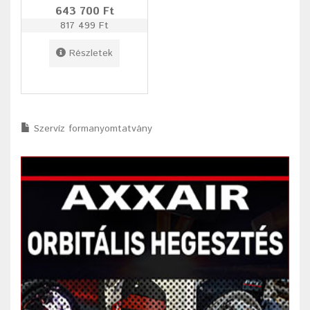
643 700 Ft
817 499 Ft
Részletek
Szervíz formanyomtatvány