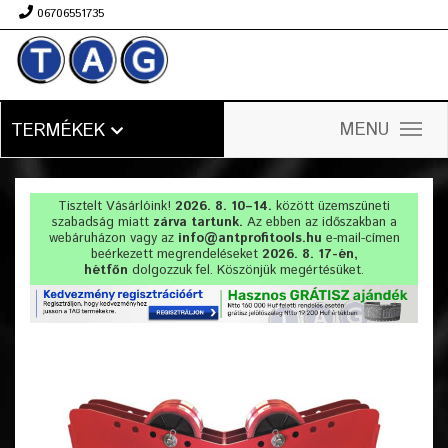
06706551735
Ft
MENU
TERMÉKEK
Tisztelt Vásárlóink!
2026. 8. 10–14.
között üzemszüneti
szabadság miatt
zárva tartunk.
Az ebben az időszakban a
webáruházon vagy az
info@antprofitools.hu
e-mail-címen
beérkezett megrendeléseket
2026. 8. 17-én,
hétfőn
dolgozzuk fel. Köszönjük megértésüket.