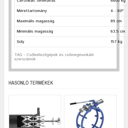
Certifikált teherbírás
68
Mérettartomány
4 - 60"
Maximális magasság
89 cm
Minimális magasság
63,5 cm
Súly
157 kg
TAG - Csőleélezőgépek és csőmegmunkáló
szerszámok
HASONLÓ TERMÉKEK