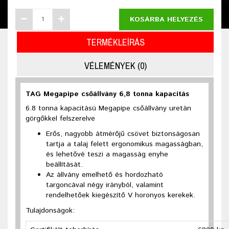
KOSÁRBA HELYEZÉS
TERMÉKLEÍRÁS
VÉLEMÉNYEK (0)
TAG Megapipe csőállvány 6,8 tonna kapacitás
6.8 tonna kapacitású Megapipe csőállvány uretán
görgőkkel felszerelve
Erős, nagyobb átmérőjű csövet biztonságosan
tartja a talaj felett ergonomikus magasságban,
és lehetővé teszi a magasság enyhe
beállítását.
Az állvány emelhető és hordozható
targoncával négy irányból, valamint
rendelhetőek kiegészítő V horonyos kerekek.
Tulajdonságok: