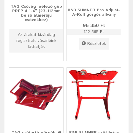
TAG Csővég leélező gép
B&B SUMNER Pro Adjust-
PREP 4 1-4" (23-112mm
A-Roll görgős állvány
belső átmérőjű
csövekhez)
96 350 Ft
122 365 Ft
Az árakat kizárólag
regisztrált vásárlóink
Részletek
láthatják
TAG csőtartó görgők, Ø
B&B SUMNER csőállvány