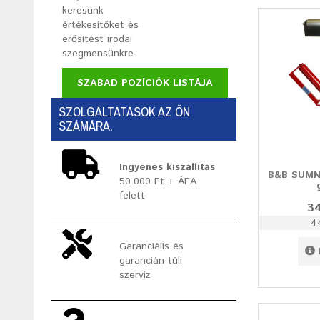
keresünk
értékesítőket és
erősítést irodai
szegmensünkre.
SZABAD POZÍCIÓK LISTÁJA
SZOLGÁLTATÁSOK AZ ÖN
SZÁMÁRA.
Ingyenes kiszállítás
B&B SUMN
50.000 Ft + ÁFA
felett
34
4
Garanciális és
garancián túli
szerviz