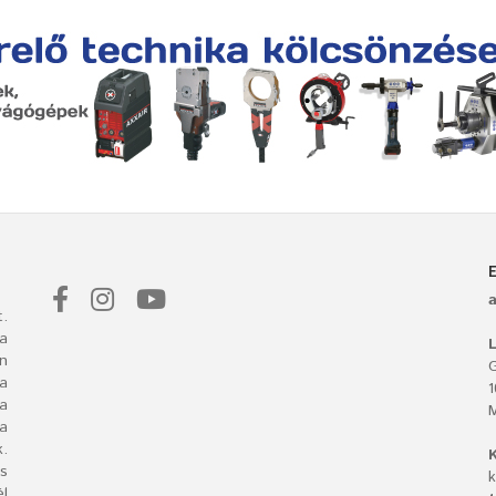
.
a
L
n
G
 a
ba
a
.
s
k
l