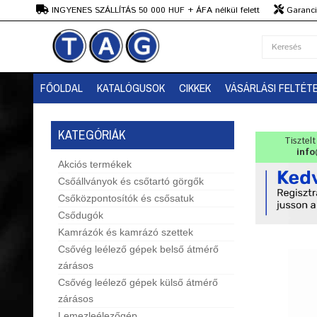
Ft
INGYENES SZÁLLÍTÁS 50 000 HUF + ÁFA nélkül felett
Garanciá
Szaktanácsadás
FŐOLDAL
KATALÓGUSOK
CIKKEK
VÁSÁRLÁSI FELTÉT
KATEGÓRIÁK
Tisztel
info
Akciós termékek
Csőállványok és csőtartó görgők
Csőközpontosítók és csősatuk
Csődugók
Kamrázók és kamrázó szettek
Csővég leélező gépek belső átmérő
zárásos
Csővég leélező gépek külső átmérő
zárásos
Lemezleélezőgép