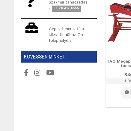
Szakmai tanácsadás
-
06 70 417 6555
Gépek bemutatója
közvetlenül az Ön
telephelyén
KÖVESSEN MINKET:
TAG Megapi
tonn
84
1 0