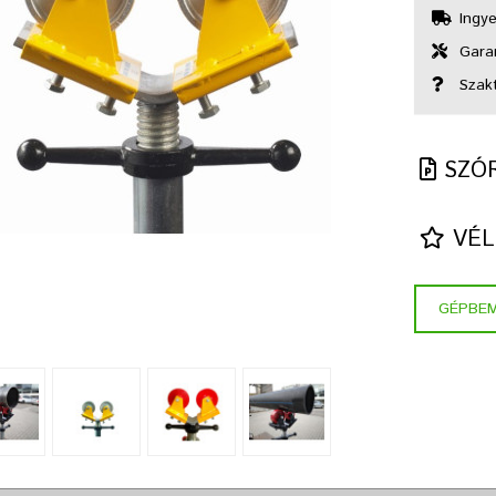
Ingye
Garan
Szak
SZÓ
VÉL
GÉPBE