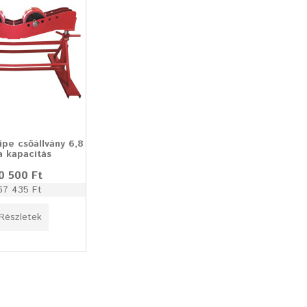
pe csőállvány 6,8
a kapacitás
0 500 Ft
67 435 Ft
Részletek