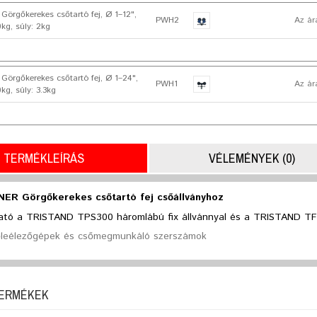
rgőkerekes csőtartó fej, Ø 1–12",
PWH2
Az ár
0kg, súly: 2kg
rgőkerekes csőtartó fej, Ø 1–24",
PWH1
Az ár
0kg, súly: 3.3kg
TERMÉKLEÍRÁS
VÉLEMÉNYEK (0)
ER Görgőkerekes csőtartó fej csőállványhoz
ató a TRISTAND TPS300 háromlábú fix állvánnyal és a TRISTAND TFS
leélezőgépek és csőmegmunkáló szerszámok
TERMÉKEK