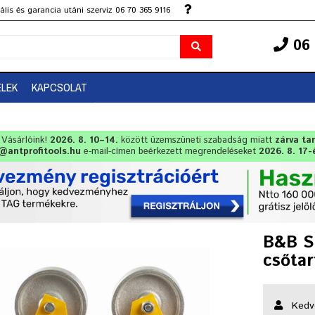
lis és garancia utáni szerviz 06 70 365 9116
06 
ELEK
KAPCSOLAT
t Vásárlóink!
2026. 8. 10–14.
között üzemszüneti szabadság miatt
zárva ta
@antprofitools.hu
e-mail-címen beérkezett megrendeléseket
2026. 8. 17-
B&B S
csőtar
Kedv