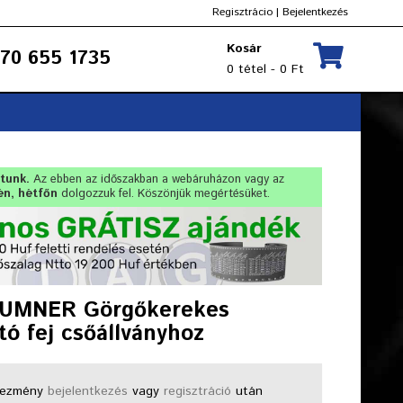
Regisztrácio
|
Bejelentkezés
Kosár
70 655 1735
0 tétel - 0 Ft
rtunk.
Az ebben az időszakban a webáruházon vagy az
én, hétfőn
dolgozzuk fel. Köszönjük megértésüket.
UMNER Görgőkerekes
tó fej csőállványhoz
ezmény
bejelentkezés
vagy
regisztráció
után