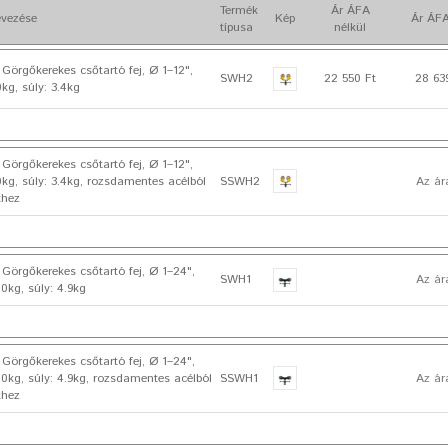
Termék
Ár ÁFA
vezése
Kép
Ár ÁFA
típusa
nélkül
rgőkerekes csőtartó fej, Ø 1–12",
SWH2
22 550 Ft
28 63
0kg, súly: 3.4kg
rgőkerekes csőtartó fej, Ø 1–12",
0kg, súly: 3.4kg, rozsdamentes acélból
SSWH2
Az ár
khez
rgőkerekes csőtartó fej, Ø 1–24",
SWH1
Az ár
00kg, súly: 4.9kg
rgőkerekes csőtartó fej, Ø 1–24",
00kg, súly: 4.9kg, rozsdamentes acélból
SSWH1
Az ár
khez