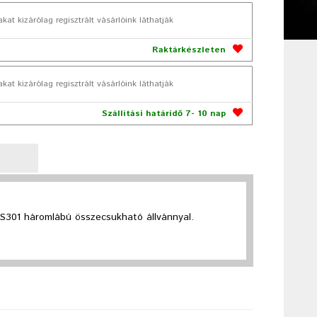
akat kizárólag regisztrált vásárlóink láthatják
Raktárkészleten
akat kizárólag regisztrált vásárlóink láthatják
Szállítási határidő 7- 10 nap
301 háromlábú összecsukható állvánnyal.