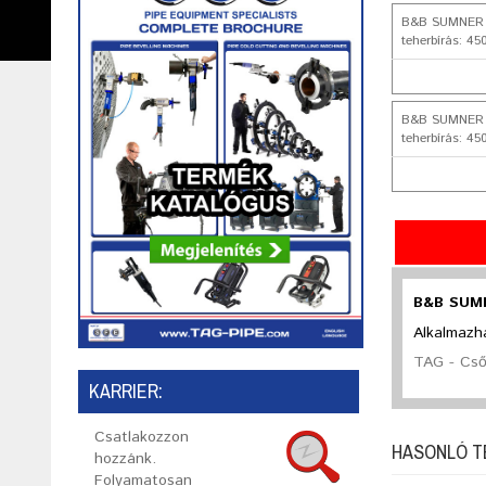
B&B SUMNER Gö
teherbírás: 45
B&B SUMNER Gö
teherbírás: 45
B&B SUMN
Alkalmazh
TAG - Cső
KARRIER:
Csatlakozzon
HASONLÓ 
hozzánk.
Folyamatosan