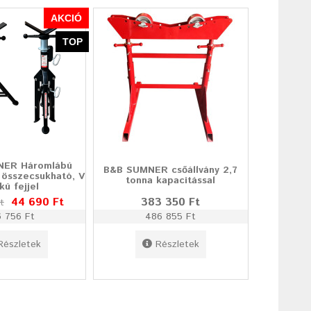
AKCIÓ
TOP
NER Háromlábú
B&B SUMNER csőállvány 2,7
 összecsukható, V
tonna kapacitással
kú fejjel
44 690 Ft
383 350 Ft
t
6 756 Ft
486 855 Ft
Részletek
Részletek