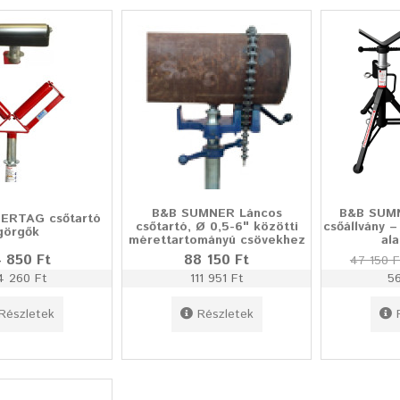
B&B SUMNER Láncos
B&B SUM
ERTAG csőtartó
csőtartó, Ø 0,5-6" közötti
csőállvány –
görgők
mérettartományú csövekhez
ala
 850 Ft
88 150 Ft
47 150 F
4 260 Ft
111 951 Ft
5
Részletek
Részletek