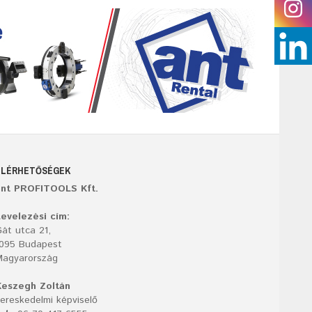
ELÉRHETŐSÉGEK
ant PROFITOOLS Kft.
evelezési cím:
át utca 21,
1095 Budapest
Magyarország
Keszegh Zoltán
ereskedelmi képviselő