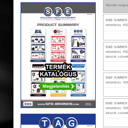
Termék megne
B&B SUMNER Gö
teherbírás: 45
B&B SUMNER Gö
teherbírás: 45
készült csöve
B&B SUMNER Gö
teherbírás: 10
B&B SUMNER Gö
teherbírás: 10
készült csöve