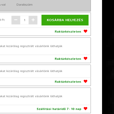
-val
Darabszám
KOSÁRBA HELYEZÉS
9 Ft
Raktárkészleten
akat kizárólag regisztrált vásárlóink láthatják
Raktárkészleten
akat kizárólag regisztrált vásárlóink láthatják
Raktárkészleten
akat kizárólag regisztrált vásárlóink láthatják
Szállítási határidő 7- 10 nap