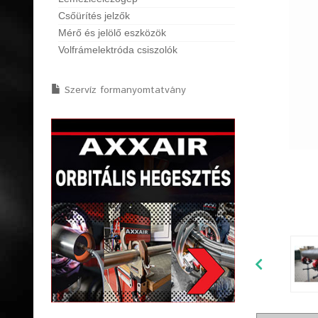
Csőürítés jelzők
Mérő és jelölő eszközök
Volfrámelektróda csiszolók
Szervíz formanyomtatvány