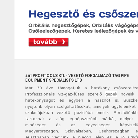
ant
PROFITOOLS
Kft.
- VEZETŐ FORGALMAZÓ TAG PIPE
EQUIPMENT SPECIALISTS LTD
Már
30
éve támogatjuk a hatékony csőszerelést
Professzionális víz-gáz-fűtés szerelő
gépek
növelik 
hatékonyságot és egyben a hasznot is. Büszké
nyújtunk olyan szolgáltatásokat, amelyek ügyfeleinket
szakmájukban vezető pozícióba emelik. Portfóliónk
tartoznak a világ legnépszerűbb márkái, melyek 
minőséget és az egyediséget képviselik
Magyarországon, Szlovákiában, Csehországban é
Ausztriában vagyunk a piacon jelen és a jó ügyfé