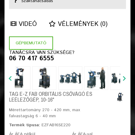
Szaktanácsadás
VIDEÓ
VÉLEMÉNYEK (0)
GÉPBEMUTATÓ
TANÁCSRA VAN SZÜKSÉGE?
06 70 417 6555
TAG E-Z FAB ORBITÁLIS CSŐVÁGÓ ÉS
LEÉLEZŐGÉP, 10-16"
Mérettartomány 270 - 420 mm, max
falvastagság 6 - 40 mm
Termék típusa:
EZFAB16SE220
Ár ÁFA nélkül
Ár ÁFA-val