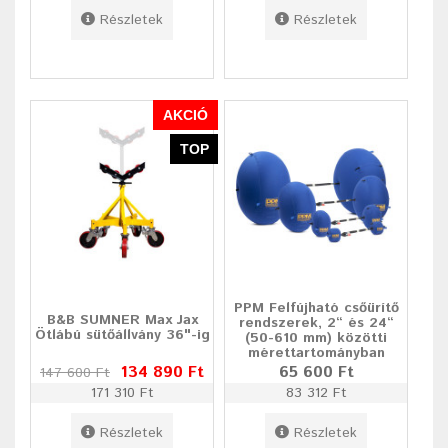
Részletek
Részletek
AKCIÓ
TOP
PPM Felfújható csőürítő
B&B SUMNER Max Jax
rendszerek, 2“ és 24“
Ötlábú sütőállvány 36"-ig
(50-610 mm) közötti
mérettartományban
134 890 Ft
65 600 Ft
147 600 Ft
171 310 Ft
83 312 Ft
Részletek
Részletek