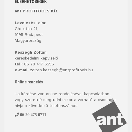
ELÉRHETŐSÉGEK
ant PROFITOOLS Kft.
Levelezési cím:
Gát utca 21,
1095 Budapest
Magyarország
Keszegh Zoltán
kereskedelmi képviselő
tel.:
06 70 417 6555
e-mail:
zoltan.keszegh@antprofitools.hu
Online rendelés
Ha kérdése van online rendelésével kapcsolatban,
vagy szeretné megtudni mikorra várható a csomagja
hívja a következő telefonszámot:
06 20 475 0711