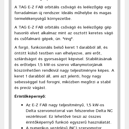
A TAG E-Z FAB orbitális csővágó és leélezőgép egy
forradalmian új rendszer. Ideális műhelybe és magas
termelékenységű környezetbe.
A TAG E-Z FAB orbitális csővágó és leélezőgép gép
hasonló elvet alkalmaz mint az osztott keretes vágó
és csőfalmaró gépek, ún. "ring".
A forgó, funkcionális belső keret 1 darabból áll, és
öntött külső testben van elhelyezve, ami erőt,
szilárdságot és gyorsaságot képvisel. Stabilitásának
és erőteljes 1,5 kW-os szervo villanymotorjának
köszönhetően rendkívül nagy teljesítményre képes. A
keret 1 darabból áll, ami azt jelenti, hogy nagy
sebességgel tud forogni, miközben megőrzi a stabil
és precíz vágást.
Érintőképernyő:
Az E-Z FAB nagy teljesítményű, 1,5 kW-os
Delta szervomotorral van felszerelve Delta NC
vezérléssel. Ez lehetővé teszi az összes
érintőképernyő funkció egyszerű használatát.
A numerikus vezérlésű (NC) szervomotor