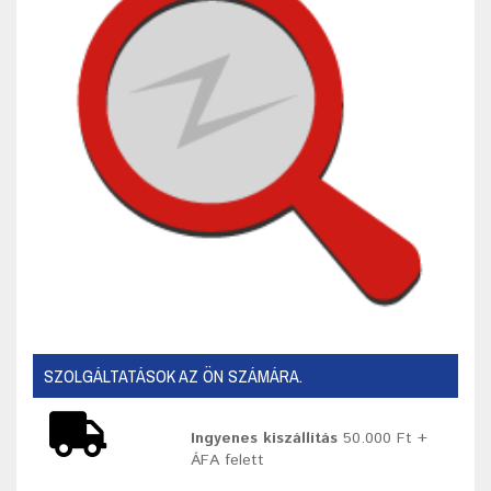
SZOLGÁLTATÁSOK AZ ÖN SZÁMÁRA.
Ingyenes kiszállítás
50.000 Ft +
ÁFA felett