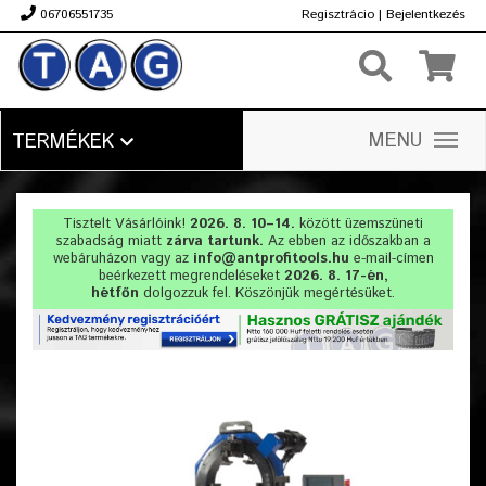
06706551735
Regisztrácio
|
Bejelentkezés
Ft
MENU
TERMÉKEK
Tisztelt Vásárlóink!
2026. 8. 10–14.
között üzemszüneti
szabadság miatt
zárva tartunk.
Az ebben az időszakban a
webáruházon vagy az
info@antprofitools.hu
e-mail-címen
beérkezett megrendeléseket
2026. 8. 17-én,
hétfőn
dolgozzuk fel. Köszönjük megértésüket.