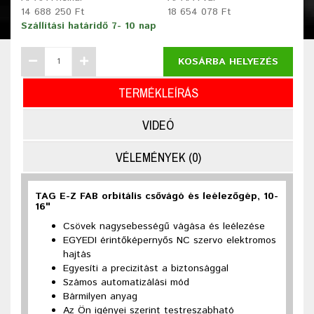
14 688 250 Ft
18 654 078 Ft
Szállítási határidő 7- 10 nap
KOSÁRBA HELYEZÉS
TERMÉKLEÍRÁS
VIDEÓ
VÉLEMÉNYEK (0)
TAG E-Z FAB orbitális csővágó és leélezőgép, 10-
16"
Csövek nagysebességű vágása és leélezése
EGYEDI érintőképernyős NC szervo elektromos
hajtás
Egyesíti a precizitást a biztonsággal
Számos automatizálási mód
Bármilyen anyag
Az Ön igényei szerint testreszabható