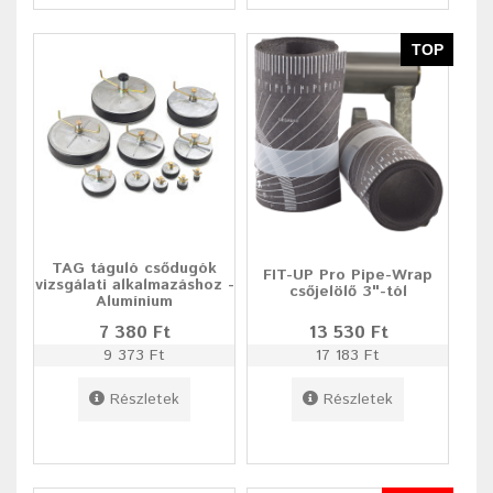
TOP
TAG táguló csődugók
FIT-UP Pro Pipe-Wrap
vizsgálati alkalmazáshoz -
csőjelölő 3"-tól
Alumínium
7 380 Ft
13 530 Ft
9 373 Ft
17 183 Ft
Részletek
Részletek