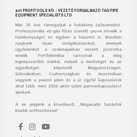
ant
PROFITOOLS
Kft.
- VEZETŐ FORGALMAZÓ TAG PIPE
EQUIPMENT SPECIALISTS LTD
Már
30
éve támogatjuk a hatékony csőszerelést.
Professzionális víz-gáz-fűtés szerelő
gépek
növelik a
hatékonyságot és egyben a hasznot is. Büszkén
nyújtunk olyan szolgáltatásokat, amelyek
ügyfeleinket a szakmájukban vezető pozícióba
emelik. Portfóliónkba tartoznak a világ
legnépszerűbb márkái, melyek a minőséget és az
egyediséget képviselik. Magyarországon,
Szlovákiában, Csehországban és Ausztriában
vagyunk a piacon jelen és a jó ügyfél kapcsolatok
által több, mint 2000 aktív üzleti partnerkapcsolatot
ápolunk.
A mi jeligénk a következő: „Magasabb hatásfok
kisebb erőfeszítéssel”