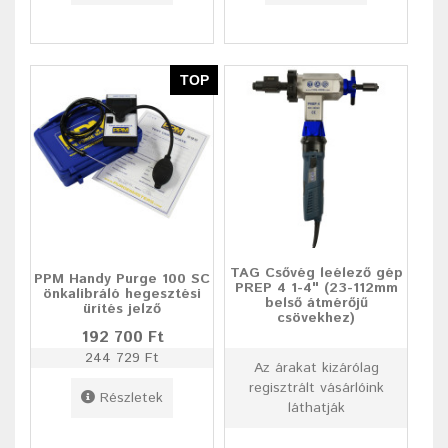
TOP
TAG Csővég leélező gép
PPM Handy Purge 100 SC
PREP 4 1-4" (23-112mm
önkalibráló hegesztési
belső átmérőjű
ürítés jelző
csövekhez)
192 700 Ft
244 729 Ft
Az árakat kizárólag
regisztrált vásárlóink
Részletek
láthatják