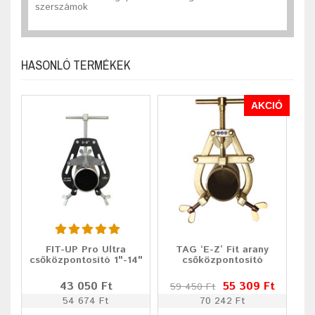
szerszámok
HASONLÓ TERMÉKEK
AKCIÓ
FIT-UP Pro Ultra
TAG ‘E-Z’ Fit arany
csőközpontosító 1"-14"
csőközpontosító
43 050 Ft
55 309 Ft
59 450 Ft
54 674 Ft
70 242 Ft