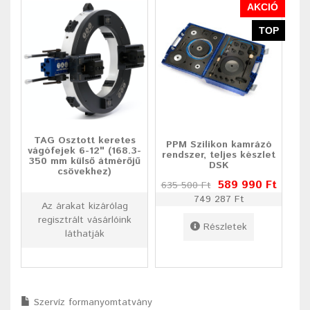
AKCIÓ
TOP
TAG Osztott keretes
PPM Szilikon kamrázó
vágófejek 6-12" (168.3-
rendszer, teljes készlet
350 mm külső átmérőjű
DSK
csövekhez)
589 990 Ft
635 500 Ft
749 287 Ft
Az árakat kizárólag
regisztrált vásárlóink
Részletek
láthatják
Szervíz formanyomtatvány