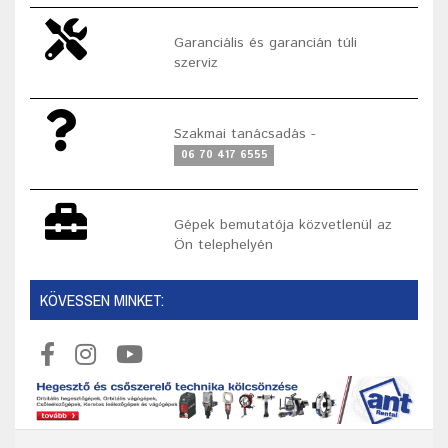
Garanciális és garancián túli
szerviz
Szakmai tanácsadás -
06 70 417 6555
Gépek bemutatója közvetlenül az
Ön telephelyén
KÖVESSEN MINKET: