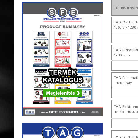
Termék megne
TAG Osztott ke
1066.8 - 128
TAG Hidrauliku
1280 mm
TAG Pneumatik
- 1280 mm
TAG Elektromo
42-48", 1066.
TAG Osztott k