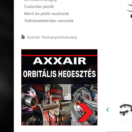
Csőürítés jelzők
Mérő és jelölő eszközök
Volfrámelektróda csiszolók
Szervíz formanyomtatvány