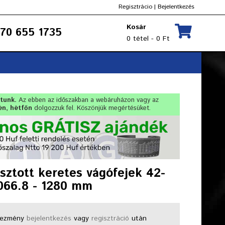
Regisztrácio
|
Bejelentkezés
Kosár
70 655 1735
0 tétel - 0 Ft
rtunk.
Az ebben az időszakban a webáruházon vagy az
én, hétfőn
dolgozzuk fel. Köszönjük megértésüket.
ztott keretes vágófejek 42-
1066.8 - 1280 mm
ezmény
bejelentkezés
vagy
regisztráció
után