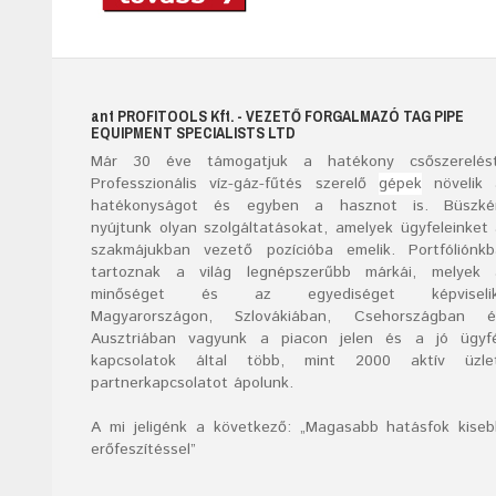
ant
PROFITOOLS
Kft.
- VEZETŐ FORGALMAZÓ TAG PIPE
EQUIPMENT SPECIALISTS LTD
Már
30
éve támogatjuk a hatékony csőszerelést
Professzionális víz-gáz-fűtés szerelő
gépek
növelik 
hatékonyságot és egyben a hasznot is. Büszké
nyújtunk olyan szolgáltatásokat, amelyek ügyfeleinket
szakmájukban vezető pozícióba emelik. Portfóliónk
tartoznak a világ legnépszerűbb márkái, melyek 
minőséget és az egyediséget képviselik
Magyarországon, Szlovákiában, Csehországban é
Ausztriában vagyunk a piacon jelen és a jó ügyfé
kapcsolatok által több, mint 2000 aktív üzlet
partnerkapcsolatot ápolunk.
A mi jeligénk a következő: „Magasabb hatásfok kise
erőfeszítéssel”