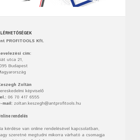
ELÉRHETŐSÉGEK
ant PROFITOOLS Kft.
evelezési cím:
át utca 21,
1095 Budapest
Magyarország
Keszegh Zoltán
ereskedelmi képviselő
el.:
06 70 417 6555
-mail:
zoltan.keszegh@antprofitools.hu
nline rendelés
a kérdése van online rendelésével kapcsolatban,
agy szeretné megtudni mikorra várható a csomagja