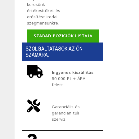
keresünk
értékesítőket és
erősítést irodai
szegmensünkre.
SZABAD POZÍCIÓK LISTÁJA
SZOLGÁLTATÁSOK AZ ÖN
SZÁMÁRA.
Ingyenes kiszállítás
50.000 Ft + ÁFA
felett
Garanciális és
garancián túli
szerviz