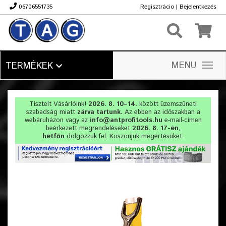
06706551735
Regisztrácio
|
Bejelentkezés
Ft
MENU
TERMÉKEK
Tisztelt Vásárlóink!
2026. 8. 10–14.
között üzemszüneti
szabadság miatt
zárva tartunk.
Az ebben az időszakban a
webáruházon vagy az
info@antprofitools.hu
e-mail-címen
beérkezett megrendeléseket
2026. 8. 17-én,
hétfőn
dolgozzuk fel. Köszönjük megértésüket.