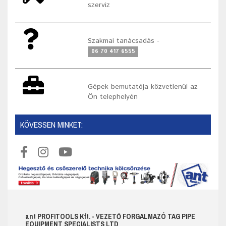
szerviz
Szakmai tanácsadás -
06 70 417 6555
Gépek bemutatója közvetlenül az
Ön telephelyén
KÖVESSEN MINKET:
ant
PROFITOOLS
Kft.
- VEZETŐ FORGALMAZÓ TAG PIPE
EQUIPMENT SPECIALISTS LTD