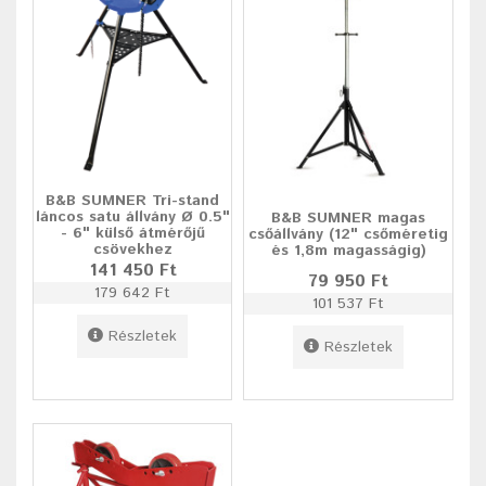
B&B SUMNER Tri-stand
láncos satu állvány Ø 0.5"
B&B SUMNER magas
- 6" külső átmérőjű
csőállvány (12" csőméretig
csövekhez
és 1,8m magasságig)
141 450 Ft
79 950 Ft
179 642 Ft
101 537 Ft
Részletek
Részletek