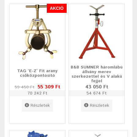
AKCIÓ
B&B SUMNER háromlábú
TAG ‘E-Z’ Fit arany
állvány merev
csőközpontosító
szerkezettel és V alakú
fejjel
55 309 Ft
43 050 Ft
59 450 Ft
70 242 Ft
54 674 Ft
Részletek
Részletek