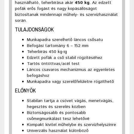
használható, teherbírása akár
450 kg
. Az edzett
pofák erős fogást és nagy kopásállóságot
biztosítanak mindennapi műhely- és szervizhasználat
során.
TULAJDONSÁGOK
Munkapadra szerelhető láncos csősatu
Befogási tartomány 6 – 152 mm
Teherbírás 450 kg-ig
Edzett pofák a cső stabil rögzítéséhez
Tartós öntöttvas/acél test
Láncos csavaros mechanizmus az egyenletes
befogáshoz
Munkapadra vagy szerelőfelületre rögzíthető
ELŐNYÖK
Stabilan tartja a csövet vágás, menetvágás,
hegesztés és szerelés közben
Biztonságosabb és pontosabb
csőmegmunkálást tesz lehetővé
Kompakt kivitel műhelybe és szervizhelyszínre
Univerzális használat különböző