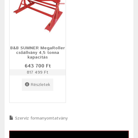
B&B SUMNER MegaRoller
csőállvány 4,5 tonna
kapacitás
643 700 Ft
817 499 Ft
Részletek
Szervíz formanyomtatvány