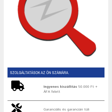
SZOLGÁLTATÁSOK AZ ÖN SZÁMÁRA.
Ingyenes kiszállítás
50.000 Ft +
ÁFA felett
Garanciális és garancián túli