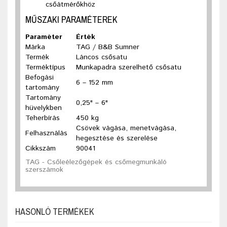
csőátmérőkhöz
MŰSZAKI PARAMÉTEREK
Paraméter
Érték
Márka
TAG / B&B Sumner
Termék
Láncos csősatu
Terméktípus
Munkapadra szerelhető csősatu
Befogási
6 – 152 mm
tartomány
Tartomány
0,25" – 6"
hüvelykben
Teherbírás
450 kg
Csövek vágása, menetvágása,
Felhasználás
hegesztése és szerelése
Cikkszám
90041
TAG - Csőleélezőgépek és csőmegmunkáló
szerszámok
HASONLÓ TERMÉKEK