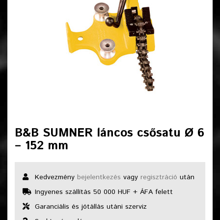
B&B SUMNER láncos csősatu Ø 6
– 152 mm
Kedvezmény
bejelentkezés
vagy
regisztráció
után
Ingyenes szállítás 50 000 HUF + ÁFA felett
Garanciális és jótállás utáni szerviz