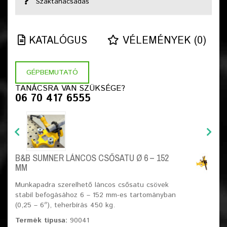
Szaktanácsadás
KATALÓGUS
VÉLEMÉNYEK (0)
GÉPBEMUTATÓ
TANÁCSRA VAN SZÜKSÉGE?
06 70 417 6555
B&B SUMNER LÁNCOS CSŐSATU Ø 6 – 152
MM
Munkapadra szerelhető láncos csősatu csövek
stabil befogásához 6 – 152 mm-es tartományban
(0,25 – 6″), teherbírás 450 kg.
Termék típusa:
90041