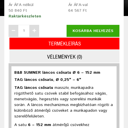
Ár ÁFA nélkül
Ár ÁFA-val
50 840 Ft
64 567 Ft
Raktárkészleten
KOSÁRBA HELYEZÉS
TERMÉKLEÍRÁS
VÉLEMÉNYEK (0)
B&B SUMNER láncos csősatu Ø 6 – 152 mm
TAG láncos csősatu, Ø 0,25" – 6"
TAG láncos csősatu
masszív, munkapadra
rögzíthető satu csövek stabil befogásához vágás,
menetvágás, hegesztés vagy szerelési munkák
során. A láncos mechanizmus megbízhatóan rögzíti a
különböző átmérőjű csöveket a munkapadon vagy
szerelőfelületen.
A satu
6 – 152 mm
átmérőjű csövekhez