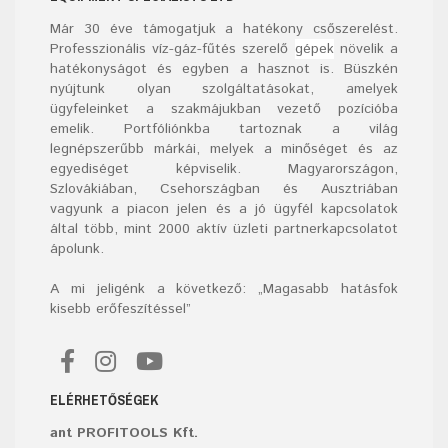
Már
30
éve támogatjuk a hatékony csőszerelést.
Professzionális víz-gáz-fűtés szerelő
gépek
növelik a
hatékonyságot és egyben a hasznot is. Büszkén
nyújtunk olyan szolgáltatásokat, amelyek
ügyfeleinket a szakmájukban vezető pozícióba
emelik. Portfóliónkba tartoznak a világ
legnépszerűbb márkái, melyek a minőséget és az
egyediséget képviselik. Magyarországon,
Szlovákiában, Csehországban és Ausztriában
vagyunk a piacon jelen és a jó ügyfél kapcsolatok
által több, mint 2000 aktív üzleti partnerkapcsolatot
ápolunk.
A mi jeligénk a következő: „Magasabb hatásfok
kisebb erőfeszítéssel”
ELÉRHETŐSÉGEK
ant PROFITOOLS Kft.