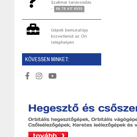
Szakmai tanácsadás
-
06 70 417 6555
Gépek bemutatója
közvetlenül az Ön
telephelyén
KÖVESSEN MINKET: