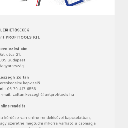
ELÉRHETŐSÉGEK
ant PROFITOOLS Kft.
evelezési cím:
át utca 21,
1095 Budapest
Magyarország
Keszegh Zoltán
ereskedelmi képviselő
el.:
06 70 417 6555
-mail:
zoltan.keszegh@antprofitools.hu
nline rendelés
a kérdése van online rendelésével kapcsolatban,
agy szeretné megtudni mikorra várható a csomagja