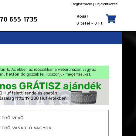
Regisztrácio
|
Bejelentkezés
Kosár
70 655 1735
0 tétel - 0 Ft
rtunk.
Az ebben az időszakban a webáruházon vagy az
én, hétfőn
dolgozzuk fel. Köszönjük megértésüket.
TÉRŐ VEVŐ
TÉRŐ VÁSÁRLÓ VAGYOK.