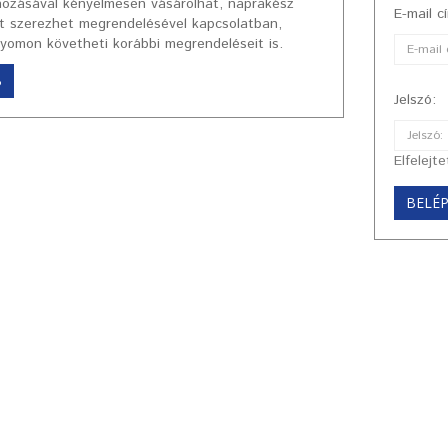
ehozásával kényelmesen vásárolhat, naprakész
E-mail c
ót szerezhet megrendelésével kapcsolatban,
nyomon követheti korábbi megrendeléseit is.
B
Jelszó:
Elfelejte