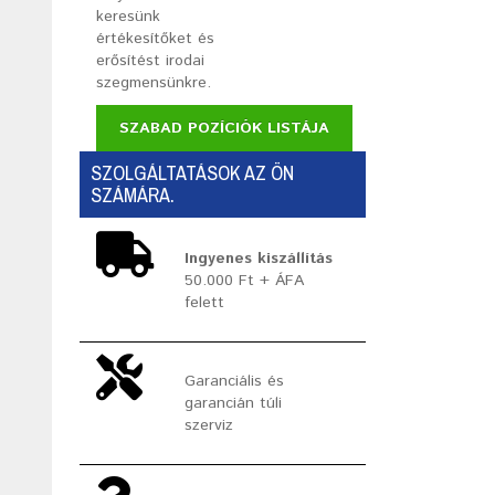
keresünk
értékesítőket és
erősítést irodai
szegmensünkre.
SZABAD POZÍCIÓK LISTÁJA
SZOLGÁLTATÁSOK AZ ÖN
SZÁMÁRA.
Ingyenes kiszállítás
50.000 Ft + ÁFA
felett
Garanciális és
garancián túli
szerviz