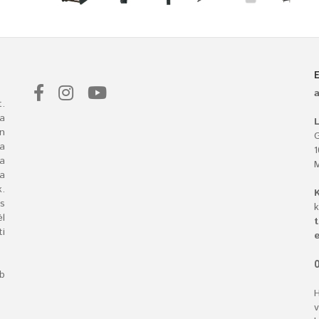
.
a
L
n
G
 a
ba
a
.
s
k
l
t
i
e
O
bb
H
v