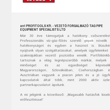
ant
PROFITOOLS
Kft.
- VEZETŐ FORGALMAZÓ TAG PIPE
EQUIPMENT SPECIALISTS LTD
Már
30
éve támogatjuk a hatékony csőszerelést
Professzionális víz-gáz-fűtés szerelő
gépek
növelik 
hatékonyságot és egyben a hasznot is. Büszké
nyújtunk olyan szolgáltatásokat, amelyek ügyfeleinket
szakmájukban vezető pozícióba emelik. Portfóliónk
tartoznak a világ legnépszerűbb márkái, melyek 
minőséget és az egyediséget képviselik
Magyarországon, Szlovákiában, Csehországban é
Ausztriában vagyunk a piacon jelen és a jó ügyfé
kapcsolatok által több, mint 2000 aktív üzlet
partnerkapcsolatot ápolunk.
A mi jeligénk a következő: „Magasabb hatásfok kise
erőfeszítéssel”