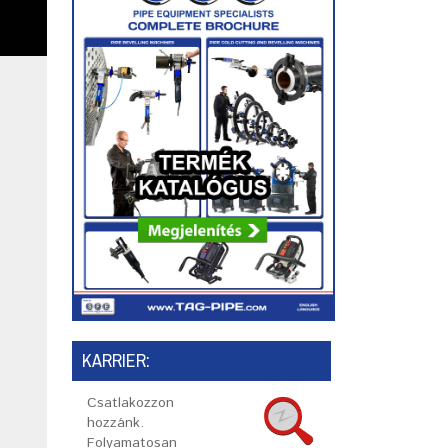
KARRIER:
Csatlakozzon
hozzánk.
Folyamatosan