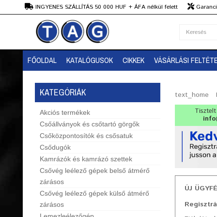
Ft
INGYENES SZÁLLÍTÁS 50 000 HUF + ÁFA nélkül felett
Garanciá
Szaktanácsadás
FŐOLDAL
KATALÓGUSOK
CIKKEK
VÁSÁRLÁSI FELTÉT
KATEGÓRIÁK
text_home
Tisztel
Akciós termékek
info
Csőállványok és csőtartó görgők
Csőközpontosítók és csősatuk
Csődugók
Kamrázók és kamrázó szettek
Csővég leélező gépek belső átmérő
zárásos
ÚJ ÜGYF
Csővég leélező gépek külső átmérő
Regisztrá
zárásos
Lemezleélezőgép