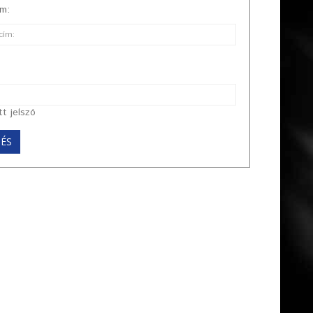
ím:
tt jelszó