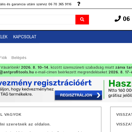
lis és garancia utáni szerviz 06 70 365 9116
06 
ELEK
KAPCSOLAT
Fiók
Belépés
t Vásárlóink!
2026. 8. 10–14.
között üzemszüneti szabadság miatt
zárva ta
@antprofitools.hu
e-mail-címen beérkezett megrendeléseket
2026. 8. 17-
ÉL VAGYOK
VISSZA
lni szeretnék az oldalon.
VISSZA