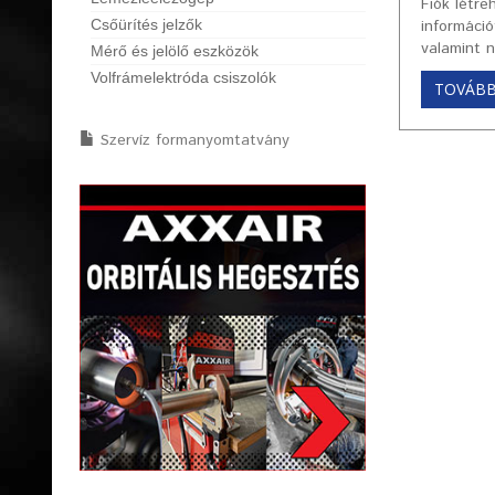
Fiók létr
Csőürítés jelzők
informáci
valamint 
Mérő és jelölő eszközök
Volfrámelektróda csiszolók
TOVÁB
Szervíz formanyomtatvány