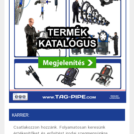
KARRIER:
Csatlakozzon hozzánk. Folyamatosan keresünk
értékesítőket és erősítést irodai szegmensünkre.