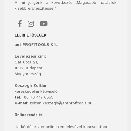
A mi jeligénk a következő: „Magasabb hatásfok
kisebb erőfeszítéssel”
ELÉRHETŐSÉGEK
ant PROFITOOLS Kft.
Levelezési cím:
Gát utca 21,
1095 Budapest
Magyarország
Keszegh Zoltán
kereskedelmi képviselő
tel.:
06 70 417 6555
e-mail:
zoltan.keszegh@antprofitools.hu
Online rendelés
Ha kérdése van online rendelésével kapcsolatban,