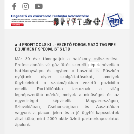
ant
PROFITOOLS
Kft.
- VEZETŐ FORGALMAZÓ TAG PIPE
EQUIPMENT SPECIALISTS LTD
Már
30
éve támogatjuk a hatékony csőszerelést.
Professzionális víz-gáz-fűtés szerelő
gépek
növelik a
hatékonyságot és egyben a hasznot is. Büszkén
nyújtunk olyan szolgáltatásokat, amelyek
ügyfeleinket a szakmájukban vezető pozícióba
emelik. Portfóliónkba tartoznak a világ
legnépszerűbb márkái, melyek a minőséget és az
egyediséget képviselik. Magyarországon,
Szlovákiában, Csehországban és Ausztriában
vagyunk a piacon jelen és a jó ügyfél kapcsolatok
által több, mint 2000 aktív üzleti partnerkapcsolatot
ápolunk.