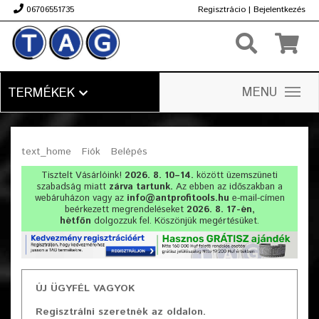
06706551735
Regisztrácio
|
Bejelentkezés
Ft
MENU
TERMÉKEK
text_home
Fiók
Belépés
Tisztelt Vásárlóink!
2026. 8. 10–14.
között üzemszüneti
szabadság miatt
zárva tartunk.
Az ebben az időszakban a
webáruházon vagy az
info@antprofitools.hu
e-mail-címen
beérkezett megrendeléseket
2026. 8. 17-én,
hétfőn
dolgozzuk fel. Köszönjük megértésüket.
ÚJ ÜGYFÉL VAGYOK
Regisztrálni szeretnék az oldalon.