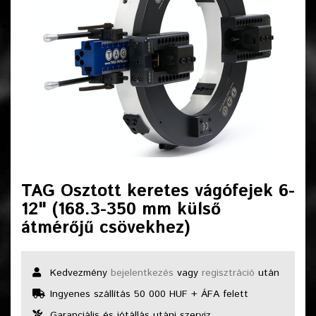
TAG Osztott keretes vágófejek 6-
12" (168.3-350 mm külső
átmérőjű csövekhez)
Kedvezmény
bejelentkezés
vagy
regisztráció
után
Ingyenes szállítás 50 000 HUF + ÁFA felett
Garanciális és jótállás utáni szerviz