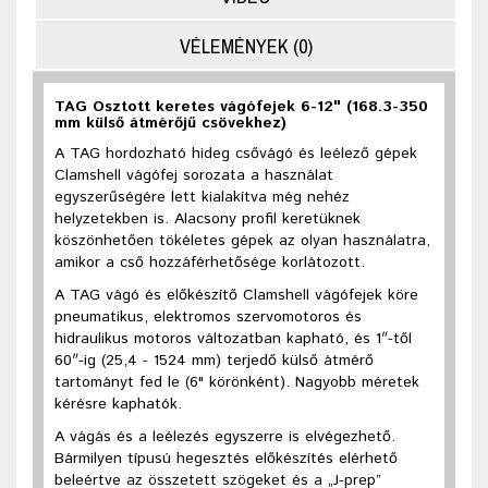
VÉLEMÉNYEK (0)
TAG Osztott keretes vágófejek 6-12" (168.3-350
mm külső átmérőjű csövekhez)
A TAG hordozható hideg csővágó és leélező gépek
Clamshell vágófej sorozata a használat
egyszerűségére lett kialakítva még nehéz
helyzetekben is. Alacsony profil keretüknek
köszönhetően tökéletes gépek az olyan használatra,
amikor a cső hozzáférhetősége korlátozott.
A TAG vágó és előkészítő Clamshell vágófejek köre
pneumatikus, elektromos szervomotoros és
hidraulikus motoros változatban kapható, és 1″-től
60″-ig (25,4 - 1524 mm) terjedő külső átmérő
tartományt fed le (6" körönként). Nagyobb méretek
kérésre kaphatók.
A vágás és a leélezés egyszerre is elvégezhető.
Bármilyen típusú hegesztés előkészítés elérhető
beleértve az összetett szögeket és a „J-prep”