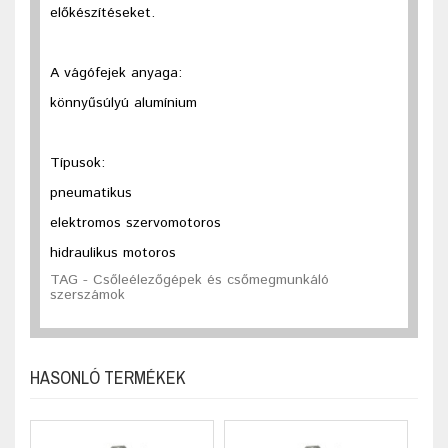
előkészítéseket.
A vágófejek anyaga:
könnyűsúlyú alumínium
Típusok:
pneumatikus
elektromos szervomotoros
hidraulikus motoros
TAG - Csőleélezőgépek és csőmegmunkáló
szerszámok
HASONLÓ TERMÉKEK