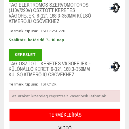
TAG ELEKTROMOS SZERVOMOTOROS
(110V/220V) OSZTOTT KERETES
VÁGÓFEJEK, 6-12", 168.3-350MM KÜLSŐ
ÁTMÉRŐJŰ CSÖVEKHEZ
Termék típusa:
TSFC12SE220
Szállítási határidő 7- 10 nap
KERESLET
TAG OSZTOTT KERETES VÁGÓFEJEK -
KÜLÖNÁLLÓ KERET, 6-12", 168.3-350MM
KÜLSŐ ÁTMÉRŐJŰ CSÖVEKHEZ
Termék típusa:
TSFC12R
Az árakat kizárólag regisztrált vásárlóink láthatják
TERMÉKLEÍRÁS
VIDEÓ