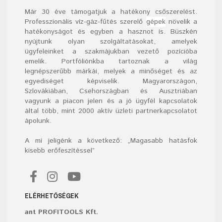
Már
30
éve támogatjuk a hatékony csőszerelést.
Professzionális víz-gáz-fűtés szerelő
gépek
növelik a
hatékonyságot és egyben a hasznot is. Büszkén
nyújtunk olyan szolgáltatásokat, amelyek
ügyfeleinket a szakmájukban vezető pozícióba
emelik. Portfóliónkba tartoznak a világ
legnépszerűbb márkái, melyek a minőséget és az
egyediséget képviselik. Magyarországon,
Szlovákiában, Csehországban és Ausztriában
vagyunk a piacon jelen és a jó ügyfél kapcsolatok
által több, mint 2000 aktív üzleti partnerkapcsolatot
ápolunk.
A mi jeligénk a következő: „Magasabb hatásfok
kisebb erőfeszítéssel”
ELÉRHETŐSÉGEK
ant PROFITOOLS Kft.