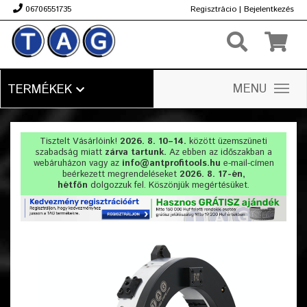
06706551735
Regisztrácio
|
Bejelentkezés
Ft
MENU
TERMÉKEK
Tisztelt Vásárlóink!
2026. 8. 10–14.
között üzemszüneti
szabadság miatt
zárva tartunk.
Az ebben az időszakban a
webáruházon vagy az
info@antprofitools.hu
e-mail-címen
beérkezett megrendeléseket
2026. 8. 17-én,
hétfőn
dolgozzuk fel. Köszönjük megértésüket.